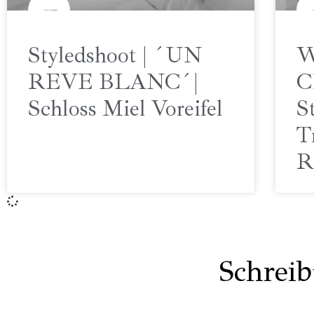
Styledshoot | ´UN
W
REVE BLANC´|
C
Schloss Miel Voreifel
S
T
R
Schreib
auf Eu