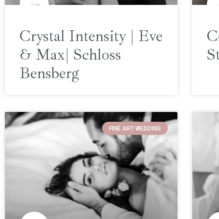
Crystal Intensity | Eve
C
& Max| Schloss
S
Bensberg
FINE ART WEDDING