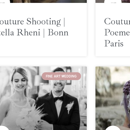
outure Shooting |
Coutur
tella Rheni | Bonn
Poeme 
Paris
FINE ART WEDDING