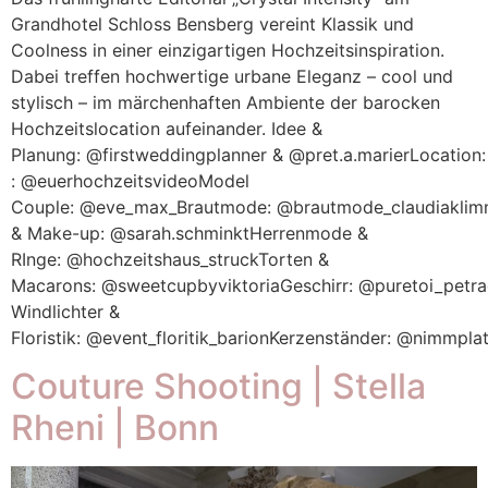
Grandhotel Schloss Bensberg vereint Klassik und
Coolness in einer einzigartigen Hochzeitsinspiration.
Dabei treffen hochwertige urbane Eleganz – cool und
stylisch – im märchenhaften Ambiente der barocken
Hochzeitslocation aufeinander. Idee &
Planung: @firstweddingplanner & @pret.a.marierLocatio
: @euerhochzeitsvideoModel
Couple: @eve_max_Brautmode: @brautmode_claudiakli
& Make-up: @sarah.schminktHerrenmode &
RInge: @hochzeitshaus_struckTorten &
Macarons: @sweetcupbyviktoriaGeschirr: @puretoi_petrad
Windlichter &
Floristik: @event_floritik_barionKerzenständer: @nimmpl
Couture Shooting | Stella
Rheni | Bonn