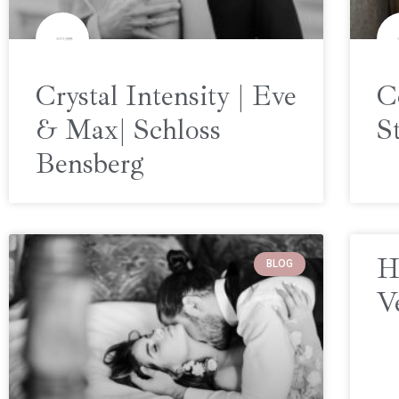
Crystal Intensity | Eve
C
& Max| Schloss
S
Bensberg
H
BLOG
V