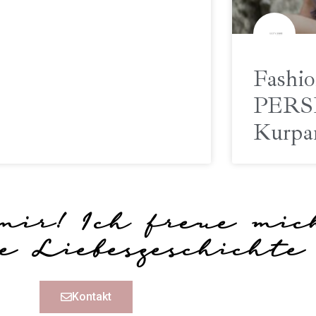
Fashio
PERS
Kurpa
mir! Ich freue mic
e Liebesgeschichte
Kontakt