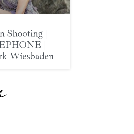
n Shooting |
EPHONE |
rk Wiesbaden
h