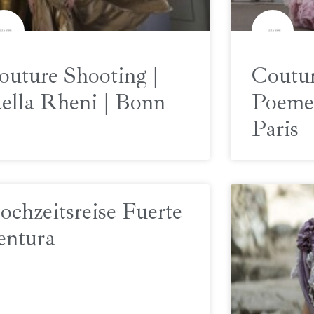
outure Shooting |
Coutur
tella Rheni | Bonn
Poeme 
Paris
ochzeitsreise Fuerte
entura